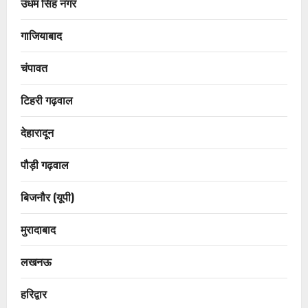
उधम सिंह नगर
गाजियाबाद
चंपावत
टिहरी गढ़वाल
देहारादून
पौड़ी गढ़वाल
बिजनौर (यूपी)
मुरादाबाद
लखनऊ
हरिद्वार