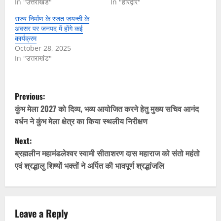
In "उत्तराखंड"
In "हरिद्वार"
राज्य निर्माण के रजत जयन्ती के
अवसर पर जनपद में होंगे कई
कार्यक्रम
October 28, 2025
In "उत्तराखंड"
P
Previous:
o
कुंभ मेला 2027 को दिव्य, भव्य आयोजित करने हेतु मुख्य सचिव आनंद
वर्धन ने कुंभ मेला क्षेत्र का किया स्थलीय निरीक्षण
s
Next:
t
ब्रह्मलीन महामंडलेश्वर स्वामी सीताशरण दास महाराज को संतो महंतो
एवं श्रद्धालु शिष्यों भक्तों ने अर्पित की भावपूर्ण श्रद्धांजलि
n
a
v
Leave a Reply