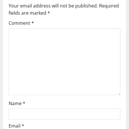
Your email address will not be published.
Required
i
fields are marked
*
g
Comment
*
a
t
i
o
n
Name
*
Email
*