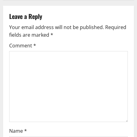
n
a
Leave a Reply
v
Your email address will not be published.
Required
fields are marked
*
i
Comment
*
g
a
t
i
o
n
Name
*