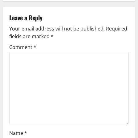
a
v
Leave a Reply
Your email address will not be published.
Required
i
fields are marked
*
g
Comment
*
a
t
i
o
n
Name
*