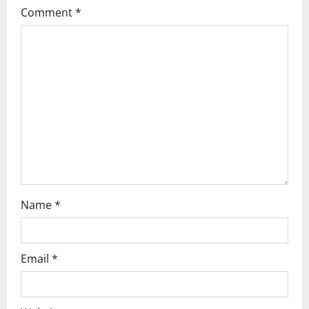
g
Comment
*
a
t
i
o
n
Name
*
Email
*