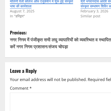
मालिनी वैली कॉलेज ऑफ एजुकेशन में शुरू हुई संस्कृत
श्री भगवानदास आदर्श संस्
भाषा की कार्यशाला
संस्कृत सम्भाषण शिविर 
August 7, 2025
February 3, 2026
In "हरिद्वार"
Similar post
P
Previous:
नगर निगम में पंजीकृत सभी लघु व्यापारियों को व्यवस्थित व स्थापित
o
करें नगर निगम प्रशासन:संजय चोपड़ा
s
t
Leave a Reply
n
Your email address will not be published.
Required fi
a
Comment
*
v
i