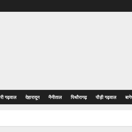
हरी गढ़वाल
देहारादून
नैनीताल
पिथौरागढ़
पौड़ी गढ़वाल
बागे