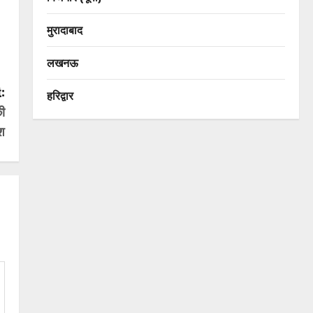
मुरादाबाद
लखनऊ
:
हरिद्वार
ी
ेश