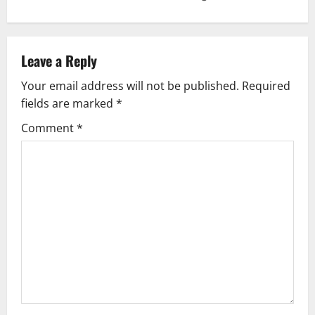
n
a
Leave a Reply
v
Your email address will not be published.
Required
fields are marked
*
i
Comment
*
g
a
t
i
o
n