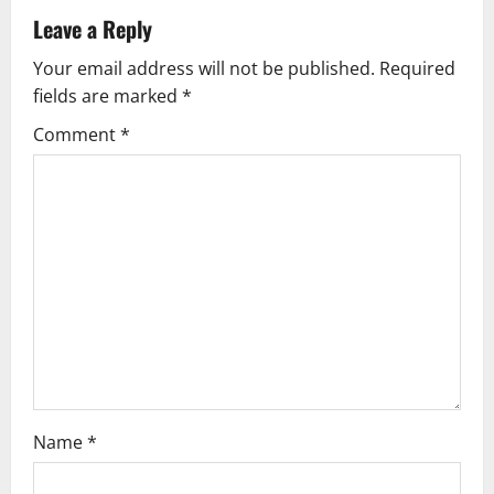
v
Leave a Reply
Your email address will not be published.
Required
i
fields are marked
*
g
Comment
*
a
t
i
o
n
Name
*