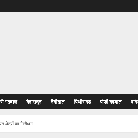
हरी गढ़वाल
देहारादून
नैनीताल
पिथौरागढ़
पौड़ी गढ़वाल
बागे
 क्षेत्रों का निरीक्षण