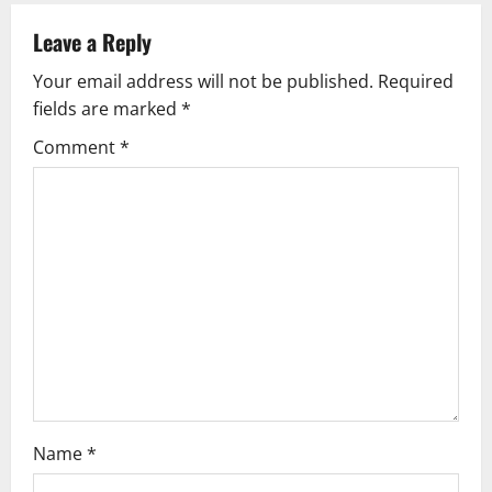
a
Leave a Reply
v
Your email address will not be published.
Required
fields are marked
*
i
Comment
*
g
a
t
i
o
n
Name
*