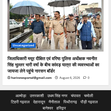
Uncategorized
जिलाधिकारी मयूर दीक्षित एवं वरिष्ठ पुलिस अधीक्षक नवनीत
सिंह भुल्लर भारी वर्षा के बीच कांवड़ यात्रा की व्यवस्थाओं का
जायजा लेने पहुंचे नारसन बॉर्डर
harinewsportal@gmail.com
August 6, 2026
0
अल्मोड़ा
उत्तरकाशी
उधम सिंह नगर
चंपावत
चमोली
टिहरी गढ़वाल
देहारादून
नैनीताल
पिथौरागढ़
पौड़ी गढ़वाल
बागेश्वर
हरिद्वार