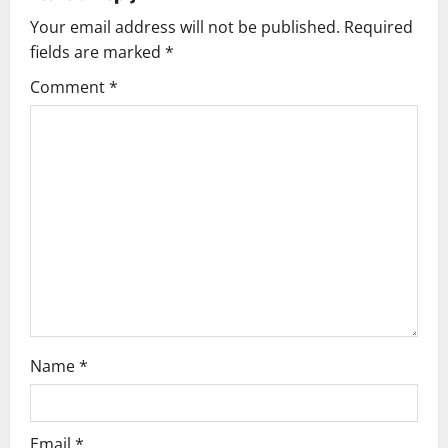
a
Your email address will not be published.
Required
v
fields are marked
*
i
Comment
*
g
a
t
i
o
n
Name
*
Email
*