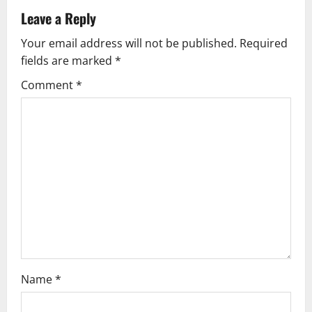
a
Leave a Reply
v
Your email address will not be published.
Required
fields are marked
*
i
Comment
*
g
a
t
i
o
n
Name
*