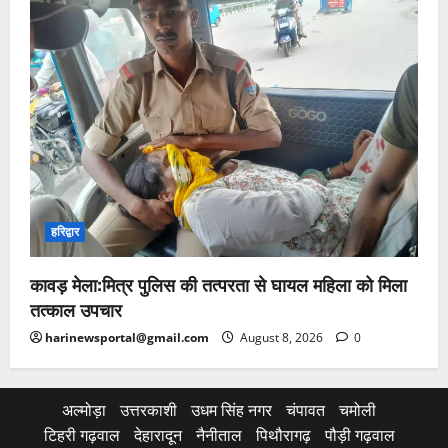
हरिद्वार
कावड़ मेला:मित्र पुलिस की तत्परता से घायल महिला को मिला
तत्काल उपचार
harinewsportal@gmail.com
August 8, 2026
0
अल्मोड़ा
उत्तरकाशी
उधम सिंह नगर
चंपावत
चमोली
टिहरी गढ़वाल
देहारादून
नैनीताल
पिथौरागढ़
पौड़ी गढ़वाल