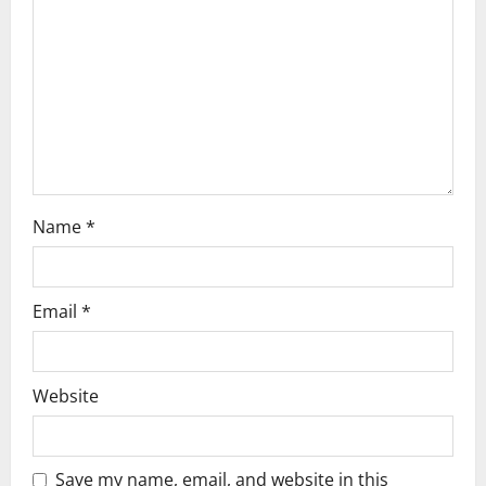
a
t
i
o
n
Name
*
Email
*
Website
Save my name, email, and website in this