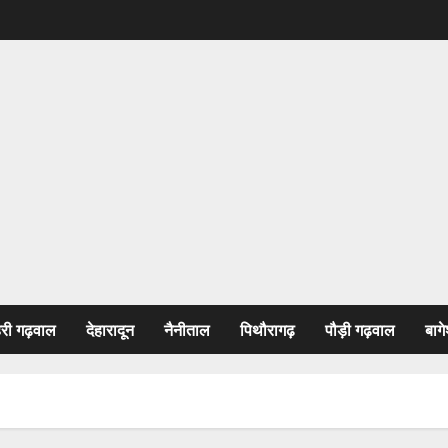
हरी गढ़वाल
देहारादून
नैनीताल
पिथौरागढ़
पौड़ी गढ़वाल
बागे