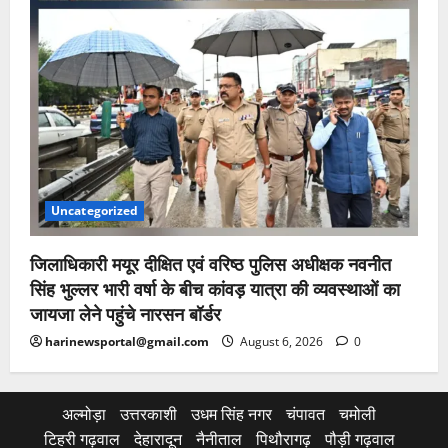
Uncategorized
जिलाधिकारी मयूर दीक्षित एवं वरिष्ठ पुलिस अधीक्षक नवनीत
सिंह भुल्लर भारी वर्षा के बीच कांवड़ यात्रा की व्यवस्थाओं का
जायजा लेने पहुंचे नारसन बॉर्डर
harinewsportal@gmail.com
August 6, 2026
0
अल्मोड़ा
उत्तरकाशी
उधम सिंह नगर
चंपावत
चमोली
टिहरी गढ़वाल
देहारादून
नैनीताल
पिथौरागढ़
पौड़ी गढ़वाल