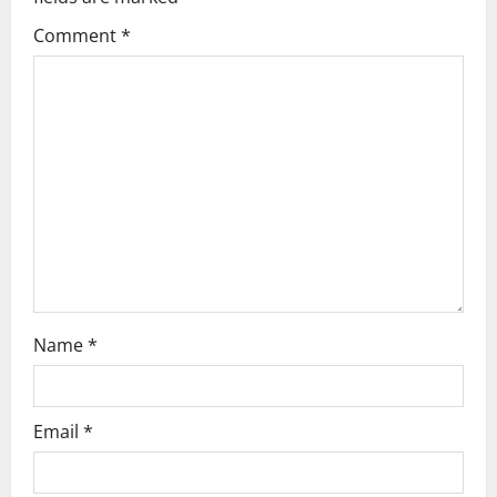
g
Comment
*
a
t
i
o
n
Name
*
Email
*