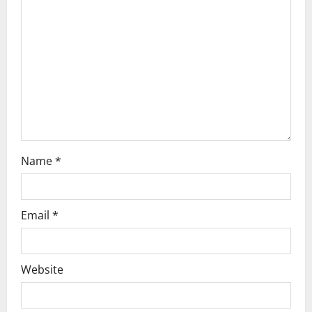
a
t
i
o
n
Name
*
Email
*
Website