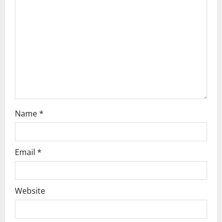
t
i
o
n
Name
*
Email
*
Website