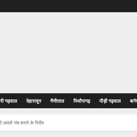
हरी गढ़वाल
देहारादून
नैनीताल
पिथौरागढ़
पौड़ी गढ़वाल
बागे
ो आदर्श गांव बनाने के निर्देश