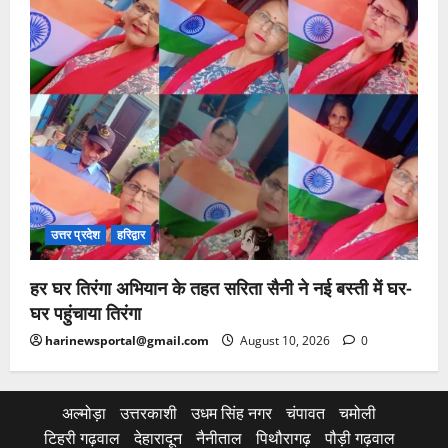
उत्तर प्रदेश
हरिद्वार
हर घर तिरंगा अभियान के तहत सरिता सैनी ने नई बस्ती में घर-
घर पहुंचाया तिरंगा
harinewsportal@gmail.com
August 10, 2026
0
अल्मोड़ा
उत्तरकाशी
उधम सिंह नगर
चंपावत
चमोली
टिहरी गढ़वाल
देहारादून
नैनीताल
पिथौरागढ़
पौड़ी गढ़वाल