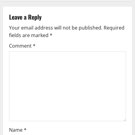
n
Leave a Reply
a
Your email address will not be published.
Required
v
fields are marked
*
i
Comment
*
g
a
t
i
o
n
Name
*