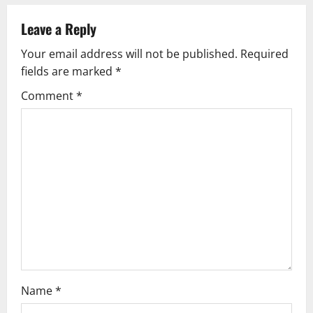
a
Leave a Reply
v
Your email address will not be published.
Required
fields are marked
*
i
Comment
*
g
a
t
i
o
n
Name
*