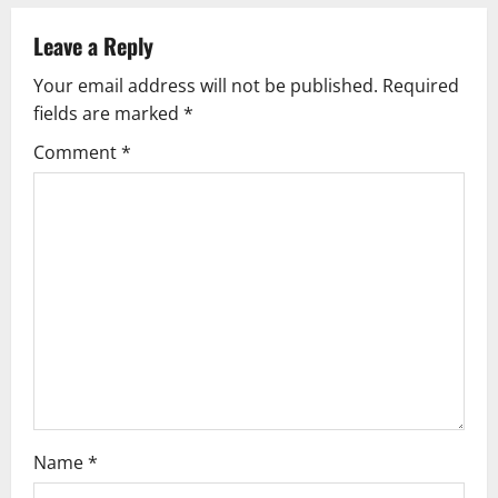
a
Leave a Reply
v
Your email address will not be published.
Required
fields are marked
*
i
Comment
*
g
a
t
i
o
n
Name
*