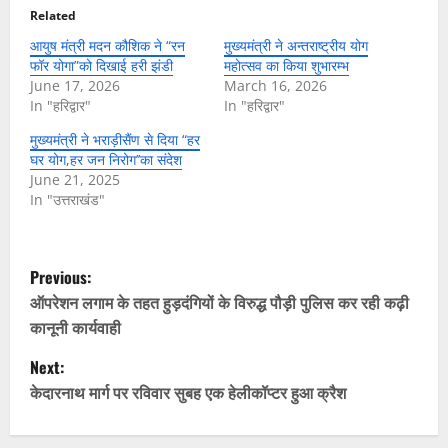
Related
आयुष मंत्री मदन कौशिक ने “रन
मुख्यमंत्री ने अन्तराष्ट्रीय योग
फॉर योगा”को दिखाई हरी झंडी
महोत्सव का किया शुभारम्भ
June 17, 2026
March 16, 2026
In "हरिद्वार"
In "हरिद्वार"
मुख्यमंत्री ने भराड़ीसैंण से दिया “हर
घर योग,हर जन निरोग’’का संदेश
June 21, 2025
In "उत्तराखंड"
P
Previous:
o
ऑपरेशन लगाम के तहत हुड़दंगियों के विरुद्ध पौड़ी पुलिस कर रही कढ़ी
कानूनी कार्यवाही
s
Next:
t
केदारनाथ मार्ग पर रविवार सुबह एक हेलीकॉप्टर हुआ क्रैश
n