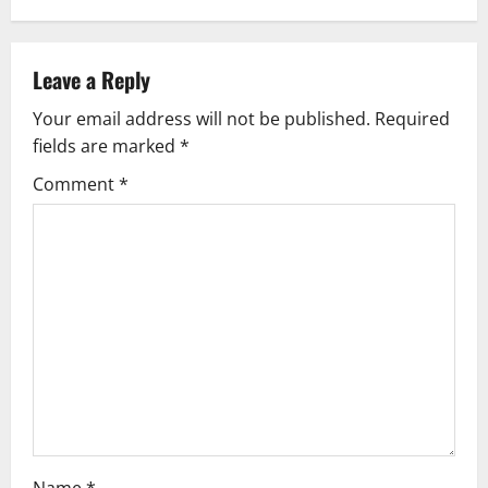
n
a
Leave a Reply
v
Your email address will not be published.
Required
fields are marked
*
i
Comment
*
g
a
t
i
o
n