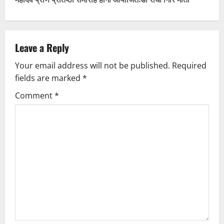
n
a
v
Leave a Reply
Your email address will not be published.
Required
i
fields are marked
*
g
Comment
*
a
t
i
o
n