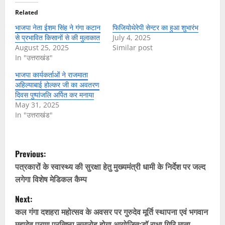
Related
भाजपा नेता ईशम सिंह ने गंगा कटान
फिजियोथेरेपी सेन्टर का हुआ शुभारंभ
से प्रभावित किसानों से की मुलाकात
July 4, 2025
August 25, 2025
Similar post
In "उत्तराखंड"
भाजपा कार्यकर्ताओं ने राजमाता
अहिल्याबाई होल्कर जी का अवतरण
दिवस पुष्पांजलि अर्पित कर मनाया
May 31, 2025
In "उत्तराखंड"
P
Previous:
o
पत्रकारों के स्वास्थ्य की सुरक्षा हेतु मुख्यमंत्री धामी के निर्देश पर जल्द
लगेगा विशेष मेडिकल कैम्प
s
Next:
t
कल गंगा दशहरा महोत्सव के अवसर पर गुरुदेव मूर्ति स्थापना एवं भगवान
महादेव प्राण प्रतिष्ठा समारोह होगा आयोजित:डॉ राधा गिरि माता