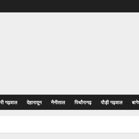
हरी गढ़वाल
देहारादून
नैनीताल
पिथौरागढ़
पौड़ी गढ़वाल
बागे