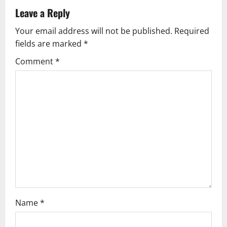
v
Leave a Reply
Your email address will not be published.
Required
i
fields are marked
*
g
Comment
*
a
t
i
o
n
Name
*