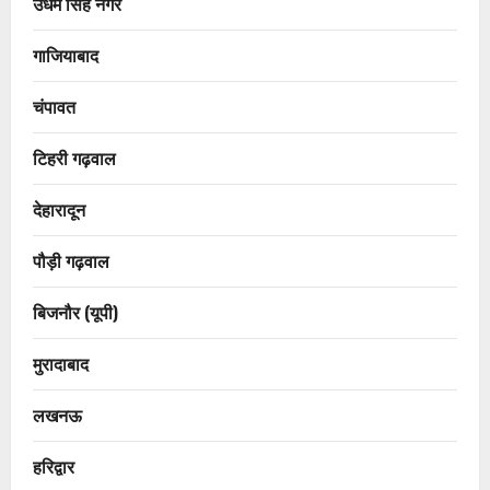
उधम सिंह नगर
गाजियाबाद
चंपावत
टिहरी गढ़वाल
देहारादून
पौड़ी गढ़वाल
बिजनौर (यूपी)
मुरादाबाद
लखनऊ
हरिद्वार