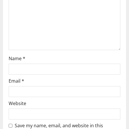
a
t
i
o
n
Name
*
Email
*
Website
Save my name, email, and website in this