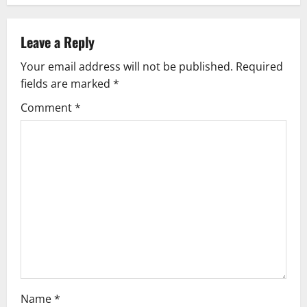
n
a
Leave a Reply
v
Your email address will not be published.
Required
fields are marked
*
i
Comment
*
g
a
t
i
o
n
Name
*