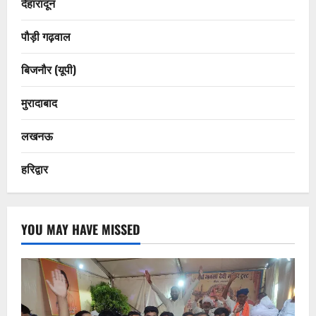
देहारादून
पौड़ी गढ़वाल
बिजनौर (यूपी)
मुरादाबाद
लखनऊ
हरिद्वार
YOU MAY HAVE MISSED