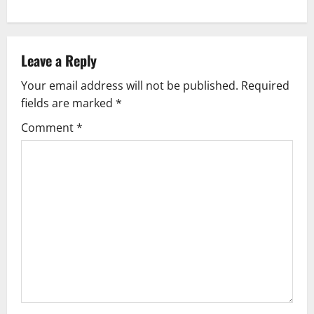
n
a
Leave a Reply
v
Your email address will not be published.
Required
fields are marked
*
i
Comment
*
g
a
t
i
o
n