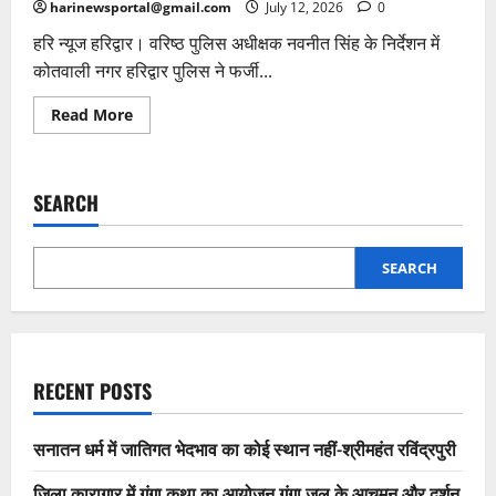
harinewsportal@gmail.com
July 12, 2026
0
हरि न्यूज हरिद्वार। वरिष्ठ पुलिस अधीक्षक नवनीत सिंह के निर्देशन में
कोतवाली नगर हरिद्वार पुलिस ने फर्जी...
Read
Read More
more
about
हरिद्वार
पुलिस
ने
SEARCH
फर्जी
करेंसी
गिरोह
का
किया
SEARCH
पर्दाफाश,पंजाब
से
दो
आरोपी
गिरफ्तार
RECENT POSTS
सनातन धर्म में जातिगत भेदभाव का कोई स्थान नहीं-श्रीमहंत रविंद्रपुरी
जिला कारागार में गंगा कथा का आयोजन गंगा जल के आचमन और दर्शन