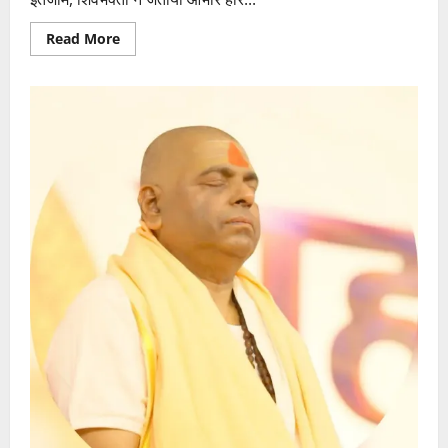
Read
Read More
more
about
कांवड़
यात्रा
में
उमड़ी
शिव
भक्तों
की
भीड़,व्यवस्थाओं
से
श्रद्धालु
गदगद