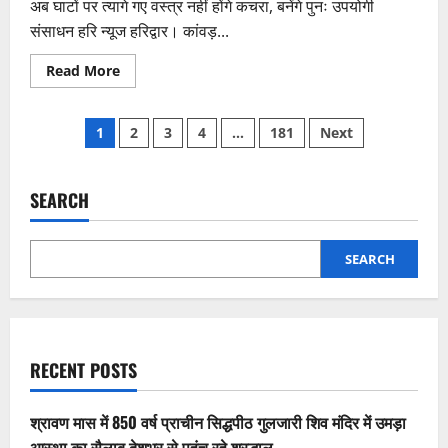
अब घाटों पर त्यागे गए वस्त्र नहीं होंगे कचरा, बनेंगे पुनः उपयोगी
संसाधन हरि न्यूज हरिद्वार। कांवड़...
Read
Read More
more
about
कांवड़
Posts
मेला–
1
2
3
4
…
181
Next
2026
में
pagination
नगर
निगम
हरिद्वार
SEARCH
की
अनूठी
पहल
SEARCH
RECENT POSTS
श्रावण मास में 850 वर्ष प्राचीन सिद्धपीठ गुलजारी शिव मंदिर में उमड़ा
आस्था का सैलाब,देशभर से पहुंच रहे श्रद्धालु