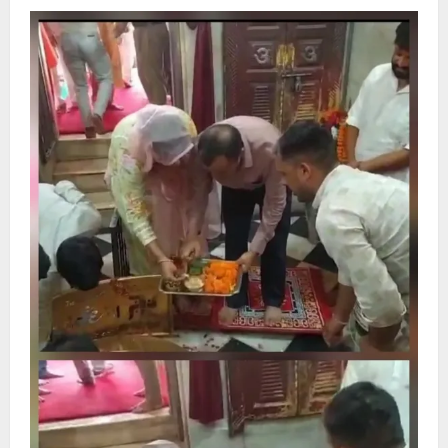
गुरु
पूर्णिमा
आत्मिक
उन्नति
और
गुरु
के
प्रति
कृतज्ञता
व्यक्त
करने
का
सबसे
पावन
अवसर
है:
श्रीमहंत
हरेराम
गिरि