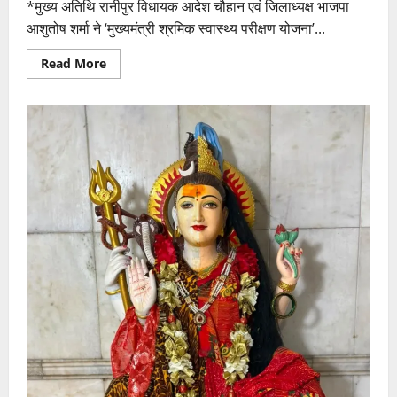
*मुख्य अतिथि रानीपुर विधायक आदेश चौहान एवं जिलाध्यक्ष भाजपा
आशुतोष शर्मा ने ‘मुख्यमंत्री श्रमिक स्वास्थ्य परीक्षण योजना’...
Read
Read More
more
about
जनपद
के
श्रमिकों
को
मिलेगा
बेहतर
एवं
निशुल्क
चिकित्सा
उपचार