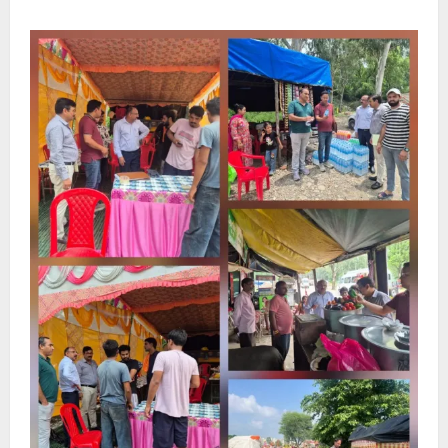
about
सावन
के
प्रथम
सोमवार
पर
दक्षेश्वर
महादेव
मंदिर
पहुंचे
जिलाधिकारी,व्यवस्थाओं
का
लिया
जायजा