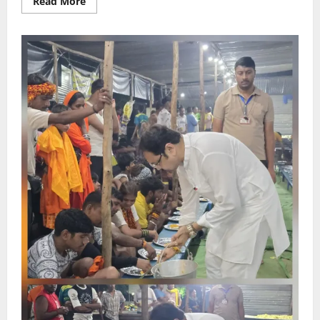
Read
Read More
more
about
कांवड़
मेला
:
खाद्य
सुरक्षा
विभाग
का
विशेष
निरीक्षण
अभियान
जारी,79
खाद्य
नमूनों
की
जांच,09
नमूने
पाए
गए
अधोमानक