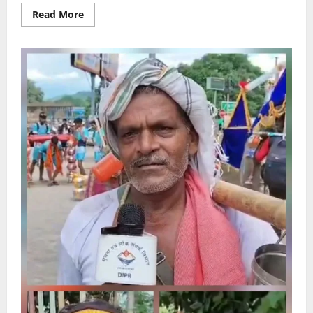
Read
Read More
more
about
शिवभक्त
कांवड़ियों
की
सेवा
ही
सच्ची
शिव
साधना:
डॉ.विशाल
गर्ग