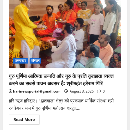
पर
श्री
रणकेश्वर
धाम
में
हुआ
भगवान
भोलेनाथ
का
विधि-
विधान
से
पूजन
उत्तराखंड
हरिद्वार
गुरु पूर्णिमा आत्मिक उन्नति और गुरु के प्रति कृतज्ञता व्यक्त
करने का सबसे पावन अवसर है: श्रीमहंत हरेराम गिरि
harinewsportal@gmail.com
August 3, 2026
0
हरि न्यूज हरिद्वार। भूपतवाला क्षेत्र की प्रख्यात धार्मिक संस्था श्री
रणकेश्वर धाम में गुरु पूर्णिमा महोत्सव श्रद्धा,...
Read
Read More
more
about