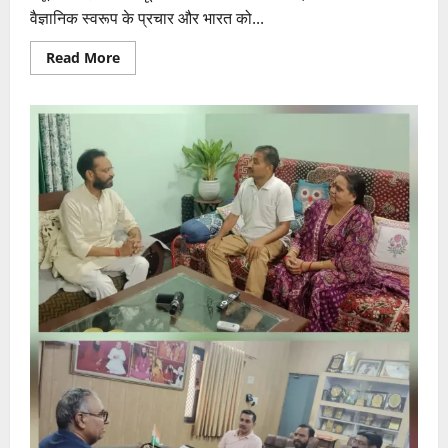
वैज्ञानिक स्वरूप के प्रचार और भारत को...
Read
Read More
more
about
करौली
धाम
में
10000+
श्रद्धालुओं
ने
ली
दीक्षा,
गुरुजी
बोले-
दीक्षा
बंधन
नहीं,मुक्ति
का
मार्ग
है