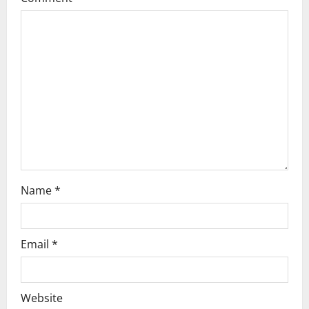
g
a
t
i
o
n
Name
*
Email
*
Website