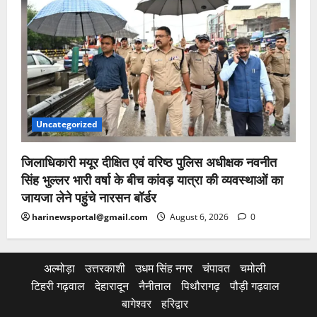
Uncategorized
जिलाधिकारी मयूर दीक्षित एवं वरिष्ठ पुलिस अधीक्षक नवनीत
सिंह भुल्लर भारी वर्षा के बीच कांवड़ यात्रा की व्यवस्थाओं का
जायजा लेने पहुंचे नारसन बॉर्डर
harinewsportal@gmail.com
August 6, 2026
0
अल्मोड़ा
उत्तरकाशी
उधम सिंह नगर
चंपावत
चमोली
टिहरी गढ़वाल
देहारादून
नैनीताल
पिथौरागढ़
पौड़ी गढ़वाल
बागेश्वर
हरिद्वार