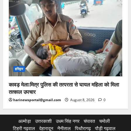
हरिद्वार
कावड़ मेला:मित्र पुलिस की तत्परता से घायल महिला को मिला
तत्काल उपचार
harinewsportal@gmail.com
August 8, 2026
0
अल्मोड़ा
उत्तरकाशी
उधम सिंह नगर
चंपावत
चमोली
टिहरी गढ़वाल
देहारादून
नैनीताल
पिथौरागढ़
पौड़ी गढ़वाल