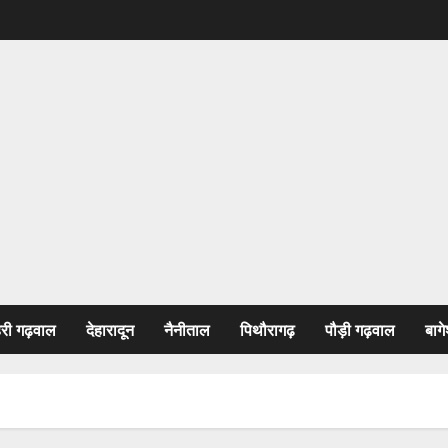
हरी गढ़वाल
देहारादून
नैनीताल
पिथौरागढ़
पौड़ी गढ़वाल
बागे