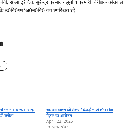
नेगी, सीओ ट्रैफिक सुरेन्द्र प्रसाद बलूनी व प्रभारी निरीक्षक कोतवाली
ुलिस के उ0नि0गण/अ0उ0नि0 गण उपस्थित रहे।
m
s
ी स्नान व चारधाम यात्रा
चारधाम यात्रा को लेकर 24अप्रैल को होगा मॉक
की समीक्षा
ड्रिल का आयोजन
April 22, 2025
In "उत्तराखंड"