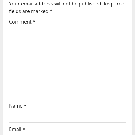
v
Your email address will not be published.
Required
fields are marked
*
i
Comment
*
g
a
t
i
o
n
Name
*
Email
*