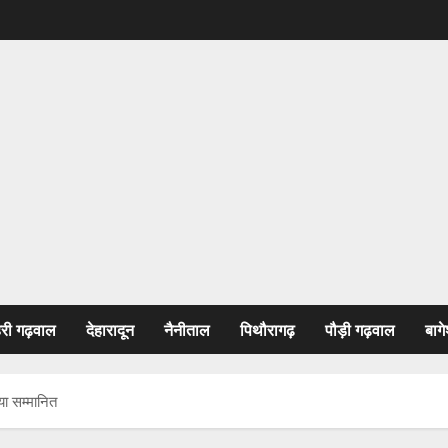
हरी गढ़वाल
देहारादून
नैनीताल
पिथौरागढ़
पौड़ी गढ़वाल
बागे
या सम्मानित