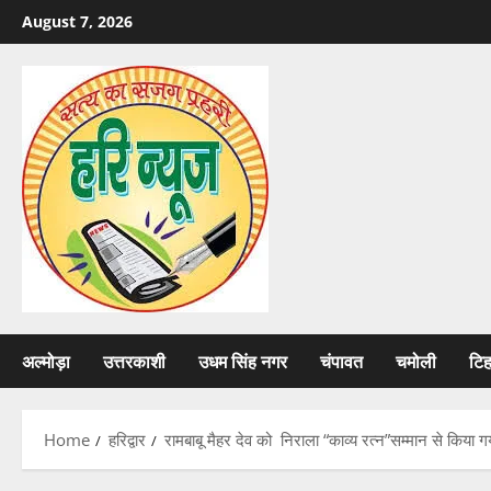
Skip
August 7, 2026
to
content
अल्मोड़ा
उत्तरकाशी
उधम सिंह नगर
चंपावत
चमोली
टि
Home
हरिद्वार
रामबाबू मैहर देव को निराला “काव्य रत्न”सम्मान से किया ग