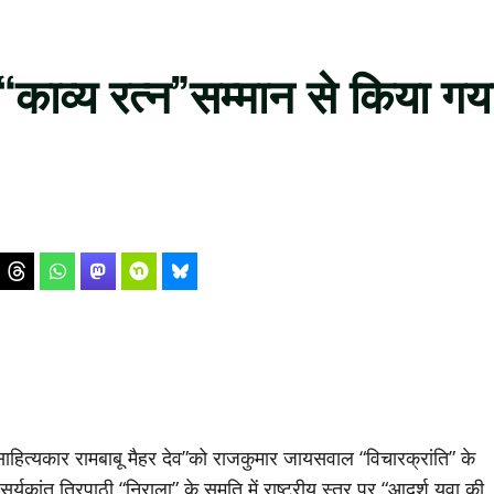
 “काव्य रत्न”सम्मान से किया गय
साहित्यकार रामबाबू मैहर देव”को राजकुमार जायसवाल “विचारक्रांति” के
र सूर्यकांत त्रिपाठी “निराला” के समृति में राष्ट्रीय स्तर पर “आदर्श युवा की